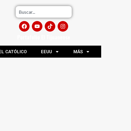
Portafolio El Tijuanense
EL CATÓLICO
EEUU
MÁS