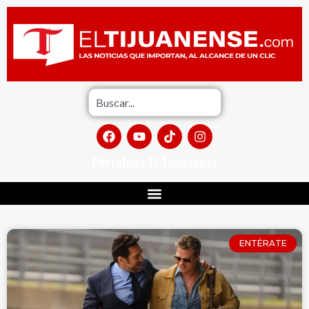
Portafolio El Tijuanense
ENTÉRATE