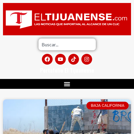
Portafolio El Tijuanense
BAJA CALIFORNIA