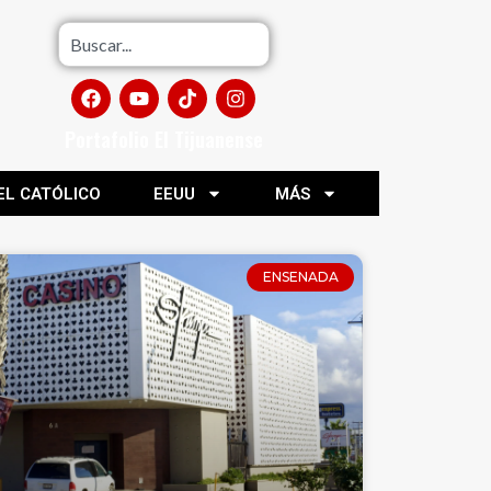
Portafolio El Tijuanense
EL CATÓLICO
EEUU
MÁS
ENSENADA