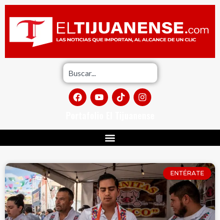
Portafolio El Tijuanense
ENTÉRATE