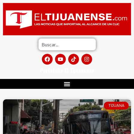
Portafolio El Tijuanense
TIJUANA