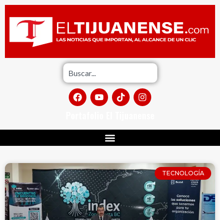
Portafolio El Tijuanense
TECNOLOGÍA