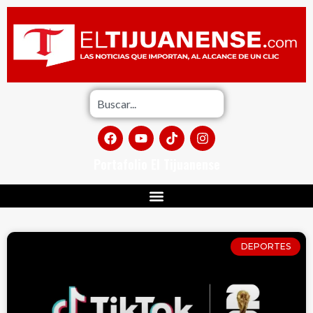
Portafolio El Tijuanense
DEPORTES