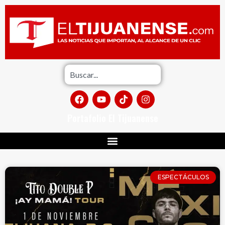
Portafolio El Tijuanense
ESPECTÁCULOS