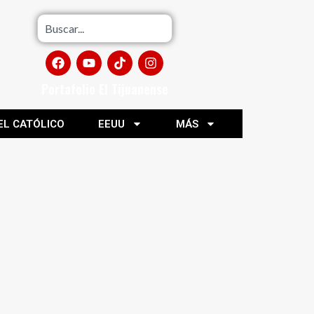
Portafolio El Tijuanense
EL CATÓLICO
EEUU
MÁS