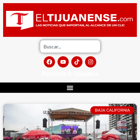
Portafolio El Tijuanense
BAJA CALIFORNIA