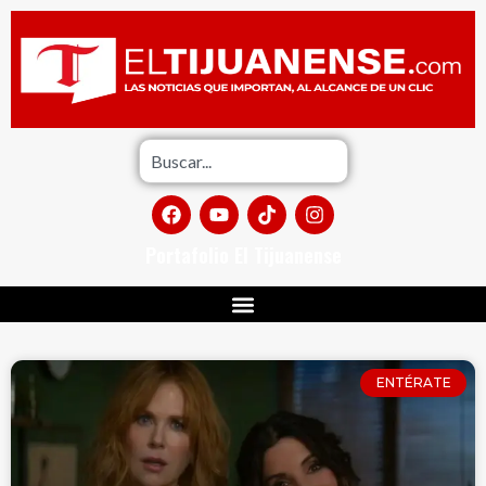
Portafolio El Tijuanense
ENTÉRATE