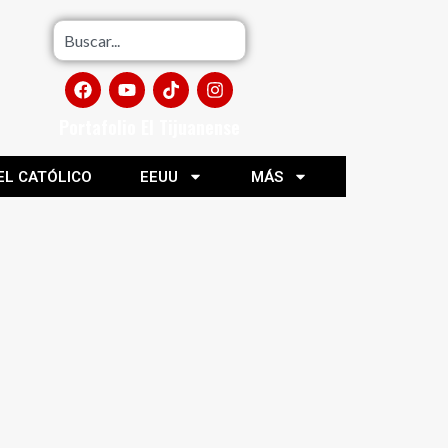
Portafolio El Tijuanense
EL CATÓLICO
EEUU
MÁS