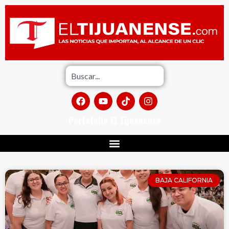
Portafolio El Tijuanense
BAJA CALIFORNIA