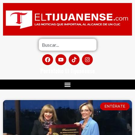
Portafolio El Tijuanense
ENTÉRATE