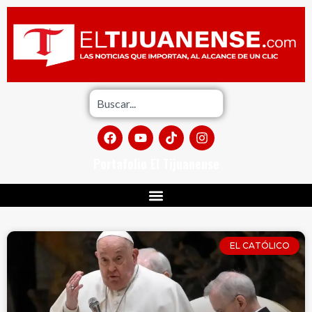
Portafolio El Tijuanense
EL CATÓLICO