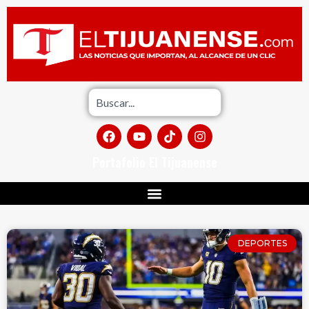
Portafolio El Tijuanense
DEPORTES