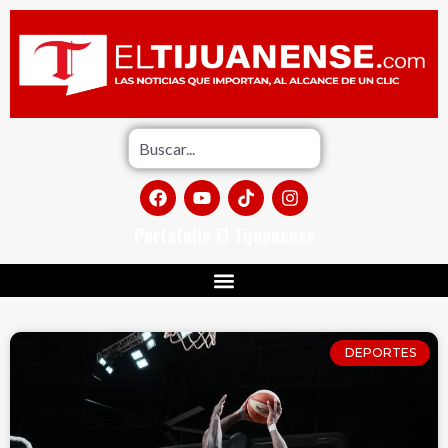
Portafolio El Tijuanense
DEPORTES