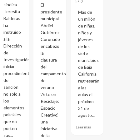
0
síndica
El
Teresita
presidente
Más de
Balderas
municipal
un millón
ha
Abdiel
de niñas,
instruido
Gutiérrez
niños y
a la
Coronado
jóvenes
Dirección
encabezó
de los
de
la
siete
Investigación
clausura
municipios
iniciar
del
de Baja
procedimientos
campamento
California
de
de
regresarán
sanción
verano
a las
no solo a
‘Arte en
aulas el
los
Reciclaje:
próximo
elementos
Espacio
31 de
policiales
Creativo’,
agosto...
que no
una
Leer más
porten
iniciativa
sus...
de la