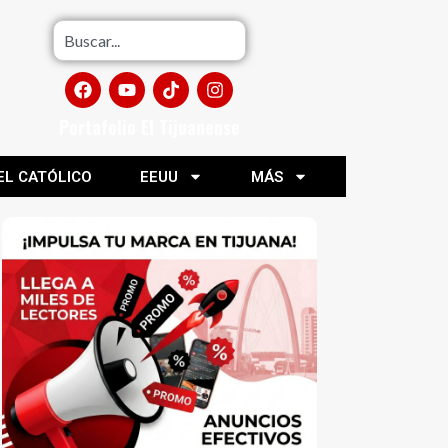
Portafolio El Tijuanense
EL CATÓLICO
EEUU
MÁS