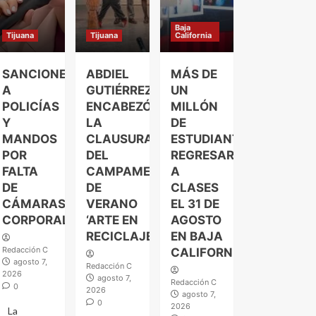
Baja
Tijuana
Tijuana
California
SANCIONES
ABDIEL
MÁS DE
A
GUTIÉRREZ
UN
POLICÍAS
ENCABEZÓ
MILLÓN
Y
LA
DE
MANDOS
CLAUSURA
ESTUDIANTES
POR
DEL
REGRESARÁN
FALTA
CAMPAMENTO
A
DE
DE
CLASES
CÁMARAS
VERANO
EL 31 DE
CORPORALES
‘ARTE EN
AGOSTO
RECICLAJE’
EN BAJA
Redacción C
CALIFORNIA
agosto 7,
Redacción C
2026
agosto 7,
Redacción C
0
2026
agosto 7,
0
2026
La