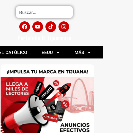
Portafolio El Tijuanense
EL CATÓLICO
EEUU
MÁS