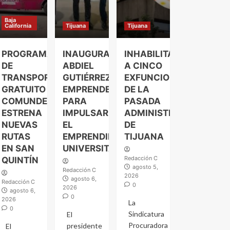
Baja
California
Tijuana
Tijuana
PROGRAMA
INAUGURA
INHABILITAN
DE
ABDIEL
A CINCO
TRANSPORTE
GUTIÉRREZ
EXFUNCIONARIOS
GRATUITO
EMPRENDELAND
DE LA
COMUNDER
PARA
PASADA
ESTRENA
IMPULSAR
ADMINISTRACIÓN
NUEVAS
EL
DE
RUTAS
EMPRENDIMIENTO
TIJUANA
EN SAN
UNIVERSITARIO
Redacción C
QUINTÍN
agosto 5,
Redacción C
2026
agosto 6,
Redacción C
0
2026
agosto 6,
0
2026
La
0
Sindicatura
El
Procuradora
presidente
El