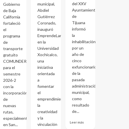
del XXV
municipal,
Gobierno
Ayuntamiento
Abdiel
de Baja
de
Gutiérrez
California
Tijuana
Coronado,
fortaleció
informó
inauguró
el
la
EmprendeLand
programa
inhabilitación
en la
de
por un
Universidad
transporte
año de
Xochicalco,
gratuito
cinco
una
COMUNDER
exfuncionarios
iniciativa
para el
de la
orientada
semestre
pasada
a
2026-2
administración
fomentar
con la
municipal,
el
incorporación
como
emprendimiento,
de
resultado
la
nuevas
de...
creatividad
rutas,
y la
especialmente
Leer más
vinculación
en San...