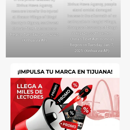
Xinhua News Agency, people
Xinhua News Agency,
stand amidst damaged
rescuers transfer the injured
houses in the aftermath of an
at Zhacun Village of Dingri
earthquake in Tonglai Village,
County in Xigaze, southwest
Changsuo Township of Dingri
China’s Tibet Autonomous
in Xigaze, southwestern
Region, Tuesday Jan. 7, 2025.
China’s Tibet Autonomous
(Xinhua via AP)
Region on Tuesday, Jan. 7,
2025. (Xinhua via AP)