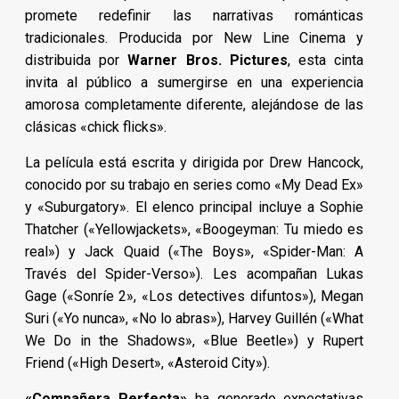
promete redefinir las narrativas románticas
tradicionales. Producida por New Line Cinema y
distribuida por
Warner Bros. Pictures
, esta cinta
invita al público a sumergirse en una experiencia
amorosa completamente diferente, alejándose de las
clásicas «chick flicks».
La película está escrita y dirigida por Drew Hancock,
conocido por su trabajo en series como «My Dead Ex»
y «Suburgatory». El elenco principal incluye a Sophie
Thatcher («Yellowjackets», «Boogeyman: Tu miedo es
real») y Jack Quaid («The Boys», «Spider-Man: A
Través del Spider-Verso»). Les acompañan Lukas
Gage («Sonríe 2», «Los detectives difuntos»), Megan
Suri («Yo nunca», «No lo abras»), Harvey Guillén («What
We Do in the Shadows», «Blue Beetle») y Rupert
Friend («High Desert», «Asteroid City»).
«Compañera Perfecta»
ha generado expectativas