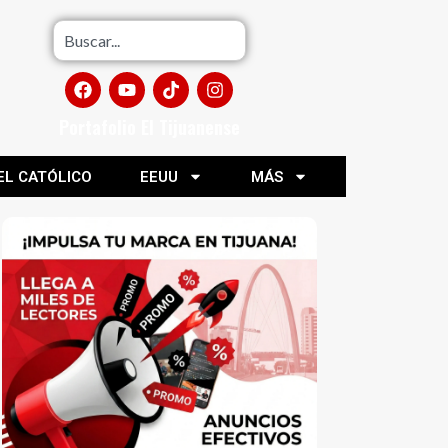
Portafolio El Tijuanense
EL CATÓLICO
EEUU
MÁS