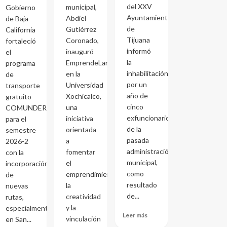
del XXV
municipal,
Gobierno
Ayuntamiento
Abdiel
de Baja
de
Gutiérrez
California
Tijuana
Coronado,
fortaleció
informó
inauguró
el
la
EmprendeLand
programa
inhabilitación
en la
de
por un
Universidad
transporte
año de
Xochicalco,
gratuito
cinco
una
COMUNDER
exfuncionarios
iniciativa
para el
de la
orientada
semestre
pasada
a
2026-2
administración
fomentar
con la
municipal,
el
incorporación
como
emprendimiento,
de
resultado
la
nuevas
de...
creatividad
rutas,
y la
especialmente
Leer más
vinculación
en San...