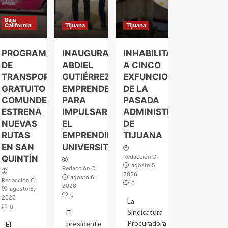
Baja
California
Tijuana
Tijuana
PROGRAMA
INAUGURA
INHABILITAN
DE
ABDIEL
A CINCO
TRANSPORTE
GUTIÉRREZ
EXFUNCIONARIOS
GRATUITO
EMPRENDELAND
DE LA
COMUNDER
PARA
PASADA
ESTRENA
IMPULSAR
ADMINISTRACIÓN
NUEVAS
EL
DE
RUTAS
EMPRENDIMIENTO
TIJUANA
EN SAN
UNIVERSITARIO
Redacción C
QUINTÍN
agosto 5,
Redacción C
2026
agosto 6,
Redacción C
0
2026
agosto 6,
0
2026
La
0
Sindicatura
El
Procuradora
presidente
El