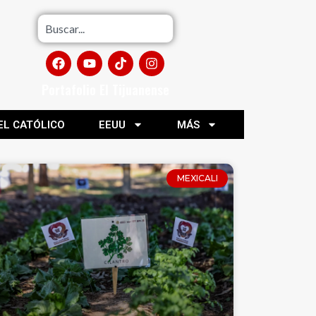
Portafolio El Tijuanense
EL CATÓLICO
EEUU
MÁS
MEXICALI