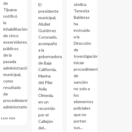
de
síndica
El
Tijuana
Teresita
presidente
notificó
Balderas
municipal,
la
ha
Abdiel
inhabilitación
instruido
Gutiérrez
de cinco
a la
Coronado,
exservidores
Dirección
acompañó
públicos
de
a la
de la
Investigación
gobernadora
pasada
iniciar
de Baja
administración
procedimientos
California,
municipal,
de
Marina
como
sanción
del Pilar
resultado
no solo a
Avila
de
los
Olmeda,
procedimientos
elementos
en un
administrativos...
policiales
recorrido
que no
por el
Leer más
porten
Callejón
sus...
del...