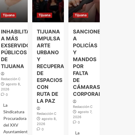
Tijuana
Tijuana
Tijuana
INHABILITAN
TIJUANA
SANCIONES
A MÁS
IMPULSA
A
EXSERVIDORES
ARTE
POLICÍAS
PÚBLICOS
URBANO
Y
DE
Y
MANDOS
TIJUANA
RECUPERACIÓN
POR
DE
FALTA
Redacción C
ESPACIOS
DE
agosto 8,
CON
CÁMARAS
2026
RUTA DE
CORPORALES
0
LA PAZ
La
Redacción C
Sindicatura
agosto 7,
Redacción C
2026
Procuradora
agosto 8,
0
2026
del XXV
0
Ayuntamiento
La