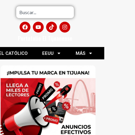
Portafolio El Tijuanense
EL CATÓLICO
EEUU
MÁS