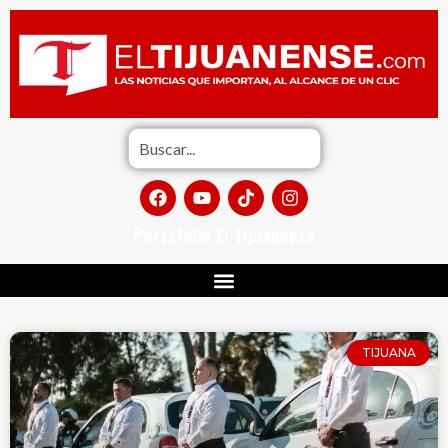
Portafolio El Tijuanense
TIJUANA