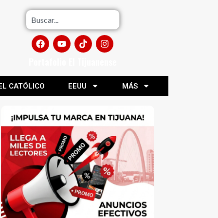
Portafolio El Tijuanense
EL CATÓLICO
EEUU
MÁS