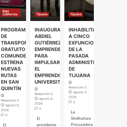
Baja
California
Tijuana
Tijuana
PROGRAMA
INAUGURA
INHABILITAN
DE
ABDIEL
A CINCO
TRANSPORTE
GUTIÉRREZ
EXFUNCIONARIOS
GRATUITO
EMPRENDELAND
DE LA
COMUNDER
PARA
PASADA
ESTRENA
IMPULSAR
ADMINISTRACIÓN
NUEVAS
EL
DE
RUTAS
EMPRENDIMIENTO
TIJUANA
EN SAN
UNIVERSITARIO
Redacción C
QUINTÍN
agosto 5,
Redacción C
2026
agosto 6,
Redacción C
0
2026
agosto 6,
0
2026
La
0
Sindicatura
El
Procuradora
presidente
El