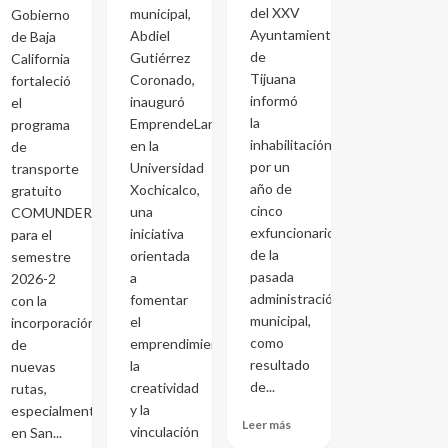
del XXV
municipal,
Gobierno
Ayuntamiento
Abdiel
de Baja
de
Gutiérrez
California
Tijuana
Coronado,
fortaleció
informó
inauguró
el
la
EmprendeLand
programa
inhabilitación
en la
de
por un
Universidad
transporte
año de
Xochicalco,
gratuito
cinco
una
COMUNDER
exfuncionarios
iniciativa
para el
de la
orientada
semestre
pasada
a
2026-2
administración
fomentar
con la
municipal,
el
incorporación
como
emprendimiento,
de
resultado
la
nuevas
de...
creatividad
rutas,
y la
especialmente
Leer más
vinculación
en San...