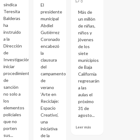
0
síndica
El
Teresita
presidente
Más de
Balderas
municipal
un millón
ha
Abdiel
de niñas,
instruido
Gutiérrez
niños y
a la
Coronado
jóvenes
Dirección
encabezó
de los
de
la
siete
Investigación
clausura
municipios
iniciar
del
de Baja
procedimientos
campamento
California
de
de
regresarán
sanción
verano
a las
no solo a
‘Arte en
aulas el
los
Reciclaje:
próximo
elementos
Espacio
31 de
policiales
Creativo’,
agosto...
que no
una
Leer más
porten
iniciativa
sus...
de la