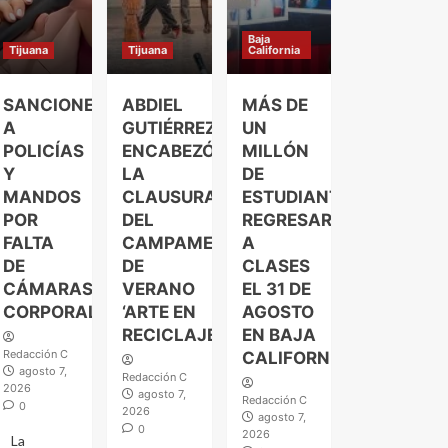
Baja
Tijuana
Tijuana
California
SANCIONES
ABDIEL
MÁS DE
A
GUTIÉRREZ
UN
POLICÍAS
ENCABEZÓ
MILLÓN
Y
LA
DE
MANDOS
CLAUSURA
ESTUDIANTES
POR
DEL
REGRESARÁN
FALTA
CAMPAMENTO
A
DE
DE
CLASES
CÁMARAS
VERANO
EL 31 DE
CORPORALES
‘ARTE EN
AGOSTO
RECICLAJE’
EN BAJA
Redacción C
CALIFORNIA
agosto 7,
Redacción C
2026
agosto 7,
Redacción C
0
2026
agosto 7,
0
2026
La