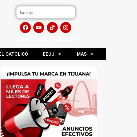
Portafolio El Tijuanense
EL CATÓLICO
EEUU
MÁS