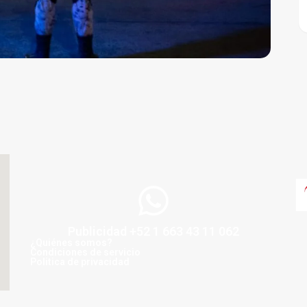
Publicidad +52 1 663 43 11 062
¿Quiénes somos?
Condiciones de servicio
Politica de privacidad