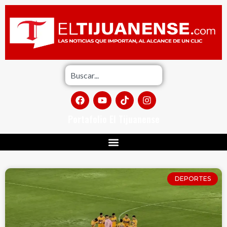
Portafolio El Tijuanense
DEPORTES