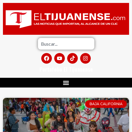
Portafolio El Tijuanense
BAJA CALIFORNIA