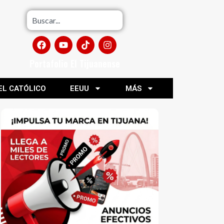
Portafolio El Tijuanense
EL CATÓLICO
EEUU
MÁS