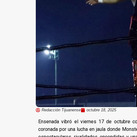
Redacción Tijuanense
octubre 18, 2025
Ensenada vibró el viernes 17 de octubre co
coronada por una lucha en jaula donde Monste
espectaculares, rivalidades encendidas y una