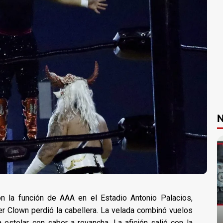
N
n la función de AAA en el Estadio Antonio Palacios,
r Clown perdió la cabellera. La velada combinó vuelos
 estelar con sabor a revancha. La afición salió con la