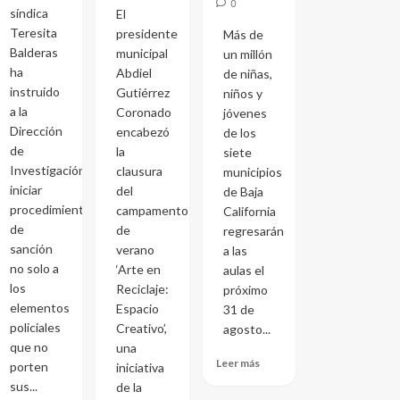
0
síndica
El
Teresita
presidente
Más de
Balderas
municipal
un millón
ha
Abdiel
de niñas,
instruido
Gutiérrez
niños y
a la
Coronado
jóvenes
Dirección
encabezó
de los
de
la
siete
Investigación
clausura
municipios
iniciar
del
de Baja
procedimientos
campamento
California
de
de
regresarán
sanción
verano
a las
no solo a
‘Arte en
aulas el
los
Reciclaje:
próximo
elementos
Espacio
31 de
policiales
Creativo’,
agosto...
que no
una
Leer más
porten
iniciativa
sus...
de la