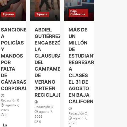
Baja
Tijuana
Tijuana
California
SANCIONES
ABDIEL
MÁS DE
A
GUTIÉRREZ
UN
POLICÍAS
ENCABEZÓ
MILLÓN
Y
LA
DE
MANDOS
CLAUSURA
ESTUDIANTES
POR
DEL
REGRESARÁN
FALTA
CAMPAMENTO
A
DE
DE
CLASES
CÁMARAS
VERANO
EL 31 DE
CORPORALES
‘ARTE EN
AGOSTO
RECICLAJE’
EN BAJA
Redacción C
CALIFORNIA
agosto 7,
Redacción C
2026
agosto 7,
Redacción C
0
2026
agosto 7,
0
2026
La