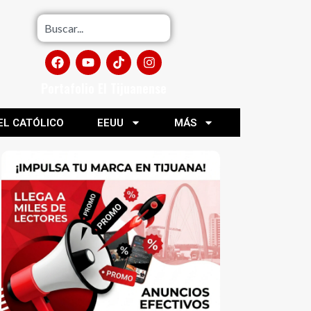
Portafolio El Tijuanense
EL CATÓLICO
EEUU
MÁS