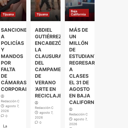
Baja
Tijuana
Tijuana
California
SANCIONES
ABDIEL
MÁS DE
A
GUTIÉRREZ
UN
POLICÍAS
ENCABEZÓ
MILLÓN
Y
LA
DE
MANDOS
CLAUSURA
ESTUDIANTES
POR
DEL
REGRESARÁN
FALTA
CAMPAMENTO
A
DE
DE
CLASES
CÁMARAS
VERANO
EL 31 DE
CORPORALES
‘ARTE EN
AGOSTO
RECICLAJE’
EN BAJA
Redacción C
CALIFORNIA
agosto 7,
Redacción C
2026
agosto 7,
Redacción C
0
2026
agosto 7,
0
2026
La