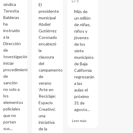
0
síndica
El
Teresita
presidente
Más de
Balderas
municipal
un millón
ha
Abdiel
de niñas,
instruido
Gutiérrez
niños y
a la
Coronado
jóvenes
Dirección
encabezó
de los
de
la
siete
Investigación
clausura
municipios
iniciar
del
de Baja
procedimientos
campamento
California
de
de
regresarán
sanción
verano
a las
no solo a
‘Arte en
aulas el
los
Reciclaje:
próximo
elementos
Espacio
31 de
policiales
Creativo’,
agosto...
que no
una
Leer más
porten
iniciativa
sus...
de la