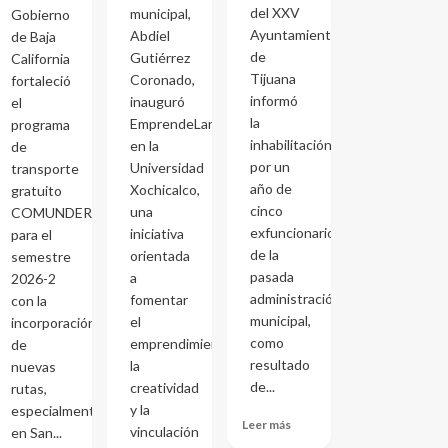
del XXV
municipal,
Gobierno
Ayuntamiento
Abdiel
de Baja
de
Gutiérrez
California
Tijuana
Coronado,
fortaleció
informó
inauguró
el
la
EmprendeLand
programa
inhabilitación
en la
de
por un
Universidad
transporte
año de
Xochicalco,
gratuito
cinco
una
COMUNDER
exfuncionarios
iniciativa
para el
de la
orientada
semestre
pasada
a
2026-2
administración
fomentar
con la
municipal,
el
incorporación
como
emprendimiento,
de
resultado
la
nuevas
de...
creatividad
rutas,
y la
especialmente
Leer más
vinculación
en San...