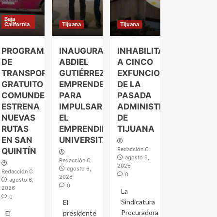
Baja
California
Tijuana
Tijuana
PROGRAMA
INAUGURA
INHABILITAN
DE
ABDIEL
A CINCO
TRANSPORTE
GUTIÉRREZ
EXFUNCIONARIOS
GRATUITO
EMPRENDELAND
DE LA
COMUNDER
PARA
PASADA
ESTRENA
IMPULSAR
ADMINISTRACIÓN
NUEVAS
EL
DE
RUTAS
EMPRENDIMIENTO
TIJUANA
EN SAN
UNIVERSITARIO
Redacción C
QUINTÍN
agosto 5,
Redacción C
2026
agosto 6,
Redacción C
0
2026
agosto 6,
0
2026
La
0
Sindicatura
El
Procuradora
presidente
El