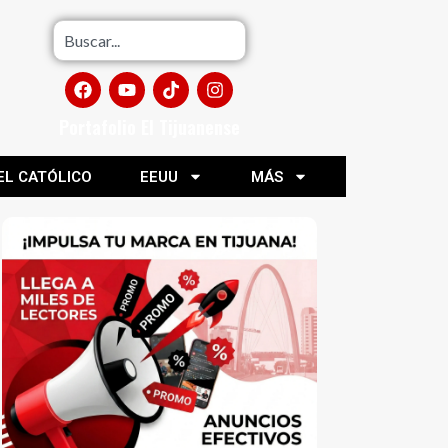
Portafolio El Tijuanense
EL CATÓLICO
EEUU
MÁS