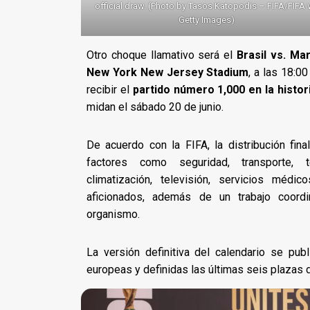
official draw. (Photo by Tasos Katopodis – FIFA/FIFA 
Getty Images)
Otro choque llamativo será el
Brasil vs. Ma
New York New Jersey Stadium
, a las 18:0
recibir el
partido número 1,000 en la histo
midan el sábado 20 de junio.
De acuerdo con la FIFA, la distribución fin
factores como seguridad, transporte, te
climatización, televisión, servicios médi
aficionados, además de un trabajo coord
organismo.
La versión definitiva del calendario se pub
europeas y definidas las últimas seis plazas d