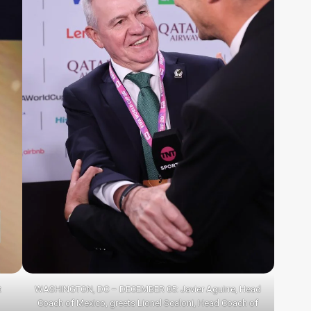
t
WASHINGTON, DC – DECEMBER 05: Javier Aguirre, Head
Coach of Mexico, greets Lionel Scaloni, Head Coach of