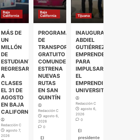
Baja
Baja
California
California
Tijuana
MÁS DE
PROGRAMA
INAUGURA
UN
DE
ABDIEL
MILLÓN
TRANSPORTE
GUTIÉRREZ
DE
GRATUITO
EMPRENDELAND
ESTUDIANTES
COMUNDER
PARA
REGRESARÁN
ESTRENA
IMPULSAR
A
NUEVAS
EL
CLASES
RUTAS
EMPRENDIMIENTO
EL 31 DE
EN SAN
UNIVERSITARIO
AGOSTO
QUINTÍN
Redacción C
EN BAJA
agosto 6,
Redacción C
CALIFORNIA
2026
agosto 6,
0
2026
Redacción C
0
El
agosto 7,
2026
presidente
El