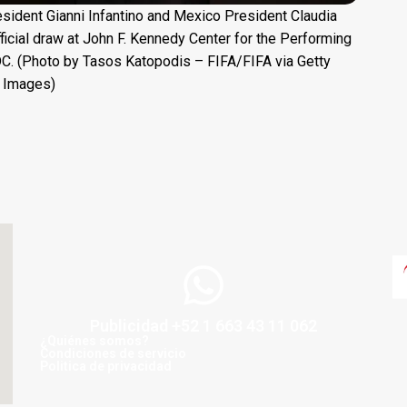
ent Gianni Infantino and Mexico President Claudia
cial draw at John F. Kennedy Center for the Performing
C. (Photo by Tasos Katopodis – FIFA/FIFA via Getty
Images)
Publicidad +52 1 663 43 11 062
¿Quiénes somos?
Condiciones de servicio
Politica de privacidad