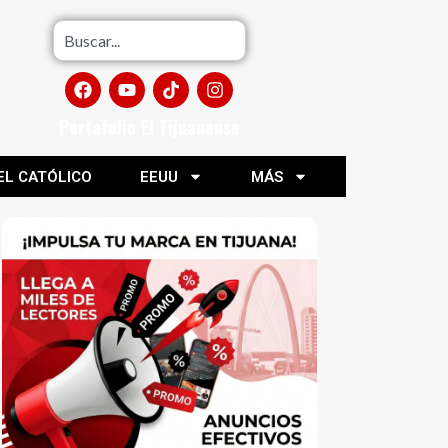
Portafolio El Tijuanense
EL CATÓLICO
EEUU
MÁS