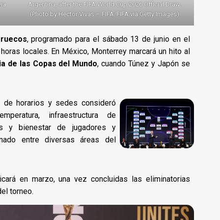
via
Argentina, after the FIFA World Cup 2026 Official Draw.
(Photo by Hector Vivas – FIFA/FIFA via Getty Images)
rruecos
, programado para el sábado 13 de junio en el
0 horas locales. En México, Monterrey marcará un hito al
ria de las Copas del Mundo
, cuando Túnez y Japón se
al de horarios y sedes consideró
mperatura, infraestructura de
cos y bienestar de jugadores y
inado entre diversas áreas del
licará en marzo, una vez concluidas las eliminatorias
el torneo.