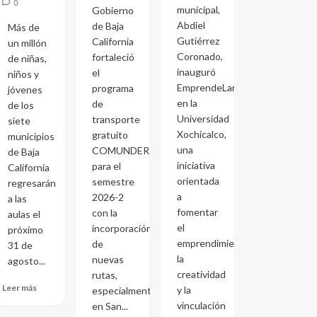
0
municipal,
Gobierno
Abdiel
de Baja
Más de
Gutiérrez
California
un millón
Coronado,
fortaleció
de niñas,
inauguró
el
niños y
EmprendeLand
programa
jóvenes
en la
de
de los
Universidad
transporte
siete
Xochicalco,
gratuito
municipios
una
COMUNDER
de Baja
iniciativa
para el
California
orientada
semestre
regresarán
a
2026-2
a las
fomentar
con la
aulas el
el
incorporación
próximo
emprendimiento,
de
31 de
la
nuevas
agosto...
creatividad
rutas,
Leer más
y la
especialmente
vinculación
en San...