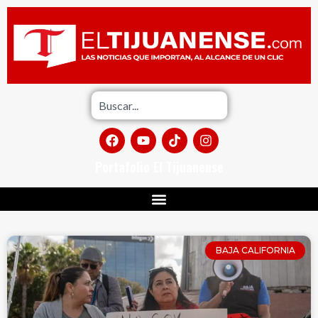
Portafolio El Tijuanense
BAJA CALIFORNIA