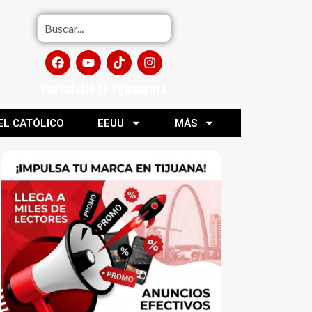
Portafolio El Tijuanense
EL CATÓLICO
EEUU
MÁS