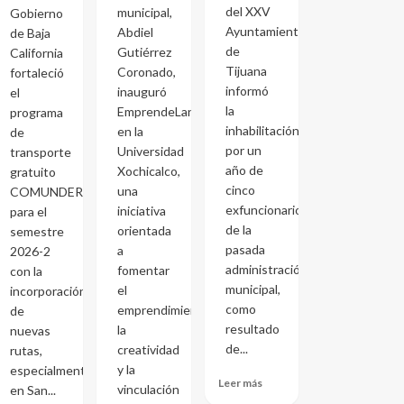
del XXV
municipal,
Gobierno
Ayuntamiento
Abdiel
de Baja
de
Gutiérrez
California
Tijuana
Coronado,
fortaleció
informó
inauguró
el
la
EmprendeLand
programa
inhabilitación
en la
de
por un
Universidad
transporte
año de
Xochicalco,
gratuito
cinco
una
COMUNDER
exfuncionarios
iniciativa
para el
de la
orientada
semestre
pasada
a
2026-2
administración
fomentar
con la
municipal,
el
incorporación
como
emprendimiento,
de
resultado
la
nuevas
de...
creatividad
rutas,
y la
especialmente
Leer más
vinculación
en San...