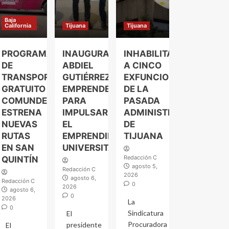
Baja
California
Tijuana
Tijuana
PROGRAMA
INAUGURA
INHABILITAN
DE
ABDIEL
A CINCO
TRANSPORTE
GUTIÉRREZ
EXFUNCIONARIOS
GRATUITO
EMPRENDELAND
DE LA
COMUNDER
PARA
PASADA
ESTRENA
IMPULSAR
ADMINISTRACIÓN
NUEVAS
EL
DE
RUTAS
EMPRENDIMIENTO
TIJUANA
EN SAN
UNIVERSITARIO
Redacción C
QUINTÍN
agosto 5,
Redacción C
2026
agosto 6,
Redacción C
0
2026
agosto 6,
0
2026
La
0
Sindicatura
El
Procuradora
presidente
El