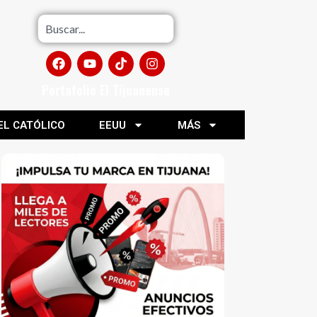
Portafolio El Tijuanense
EL CATÓLICO
EEUU
MÁS