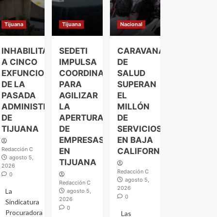
Tijuana
Tijuana
Nacional
INHABILITAN
SEDETI
CARAVANAS
A CINCO
IMPULSA
DE
EXFUNCIONARIOS
COORDINACIÓN
SALUD
DE LA
PARA
SUPERAN
PASADA
AGILIZAR
EL
ADMINISTRACIÓN
LA
MILLÓN
DE
APERTURA
DE
TIJUANA
DE
SERVICIOS
EMPRESAS
EN BAJA
Redacción C
EN
CALIFORNIA
agosto 5,
TIJUANA
2026
Redacción C
0
agosto 5,
Redacción C
2026
La
agosto 5,
0
2026
Sindicatura
0
Procuradora
Las