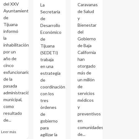
del XXV
Caravanas
La
Ayuntamiento
de Salud
Secretaría
de
y
de
Tijuana
Bienestar
Desarrollo
informó
del
Económico
la
Gobierno
de
inhabilitación
de Baja
Tijuana
por un
California
(SEDETI)
año de
han
trabaja
cinco
otorgado
en una
exfuncionarios
más de
estrategia
de la
un millón
de
pasada
de
coordinación
administración
servicios
con los
municipal,
médicos
tres
como
y
órdenes
resultado
preventivos
de
de...
en
gobierno
comunidades
para
Leer más
de...
agilizar la