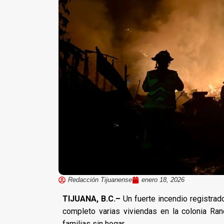
Redacción Tijuanense
enero 18, 2026
TIJUANA, B.C.–
Un fuerte incendio registra
completo varias viviendas en la colonia Ra
familias sin hogar.