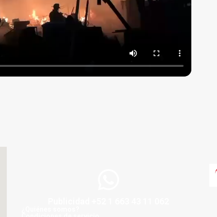
Publicidad +52 1 663 43 11 062
¿Quiénes somos?
Condiciones de servicio