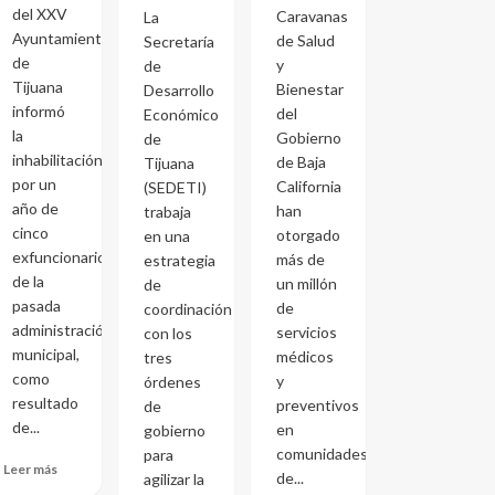
del XXV
Caravanas
La
Ayuntamiento
de Salud
Secretaría
de
y
de
Tijuana
Bienestar
Desarrollo
informó
del
Económico
la
Gobierno
de
inhabilitación
de Baja
Tijuana
por un
California
(SEDETI)
año de
han
trabaja
cinco
otorgado
en una
exfuncionarios
más de
estrategia
de la
un millón
de
pasada
de
coordinación
administración
servicios
con los
municipal,
médicos
tres
como
y
órdenes
resultado
preventivos
de
de...
en
gobierno
comunidades
para
Leer más
de...
agilizar la