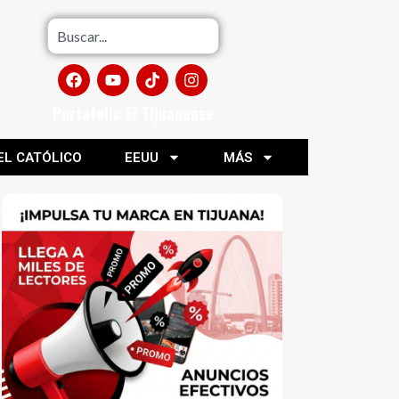
Portafolio El Tijuanense
EL CATÓLICO
EEUU
MÁS