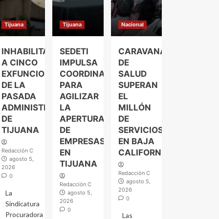
Tijuana
Tijuana
Nacional
INHABILITAN
SEDETI
CARAVANAS
A CINCO
IMPULSA
DE
EXFUNCIONARIOS
COORDINACIÓN
SALUD
DE LA
PARA
SUPERAN
PASADA
AGILIZAR
EL
ADMINISTRACIÓN
LA
MILLÓN
DE
APERTURA
DE
TIJUANA
DE
SERVICIOS
EMPRESAS
EN BAJA
Redacción C
EN
CALIFORNIA
agosto 5,
TIJUANA
2026
Redacción C
0
agosto 5,
Redacción C
2026
La
agosto 5,
0
2026
Sindicatura
0
Procuradora
Las