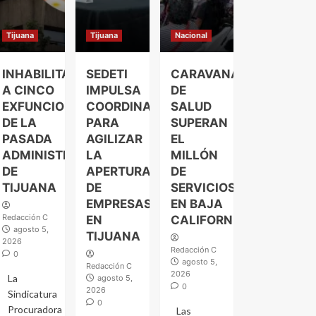
Tijuana
Tijuana
Nacional
INHABILITAN
SEDETI
CARAVANAS
A CINCO
IMPULSA
DE
EXFUNCIONARIOS
COORDINACIÓN
SALUD
DE LA
PARA
SUPERAN
PASADA
AGILIZAR
EL
ADMINISTRACIÓN
LA
MILLÓN
DE
APERTURA
DE
TIJUANA
DE
SERVICIOS
EMPRESAS
EN BAJA
Redacción C
EN
CALIFORNIA
agosto 5,
TIJUANA
2026
Redacción C
0
agosto 5,
Redacción C
2026
La
agosto 5,
0
2026
Sindicatura
0
Procuradora
Las