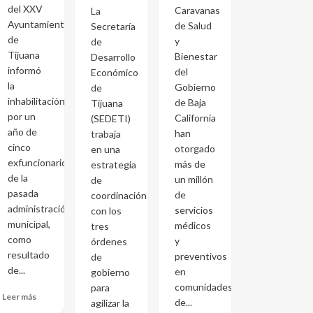
del XXV
Caravanas
La
Ayuntamiento
de Salud
Secretaría
de
y
de
Tijuana
Bienestar
Desarrollo
informó
del
Económico
la
Gobierno
de
inhabilitación
de Baja
Tijuana
por un
California
(SEDETI)
año de
han
trabaja
cinco
otorgado
en una
exfuncionarios
más de
estrategia
de la
un millón
de
pasada
de
coordinación
administración
servicios
con los
municipal,
médicos
tres
como
y
órdenes
resultado
preventivos
de
de...
en
gobierno
comunidades
para
Leer más
de...
agilizar la