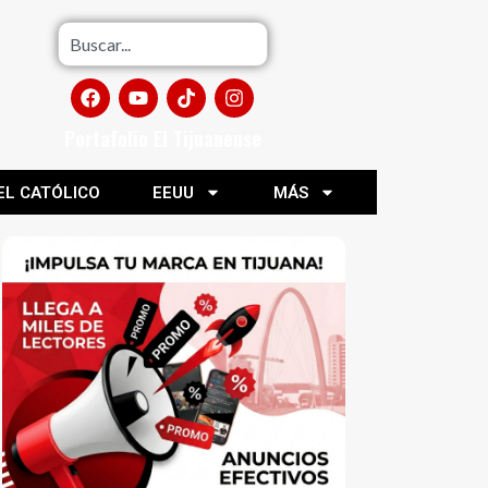
Portafolio El Tijuanense
EL CATÓLICO
EEUU
MÁS