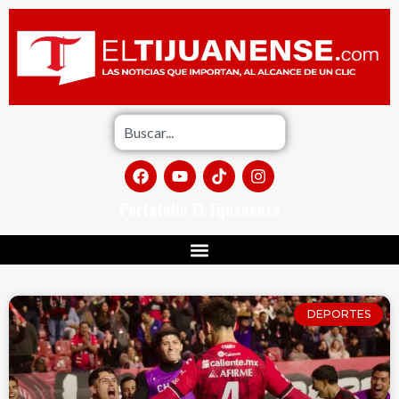
Portafolio El Tijuanense
DEPORTES