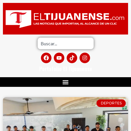
Portafolio El Tijuanense
DEPORTES