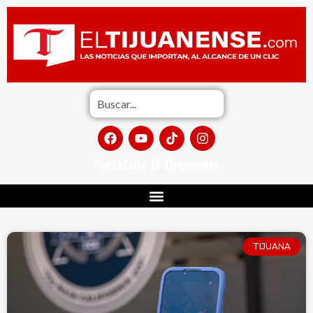
Portafolio El Tijuanense
TIJUANA