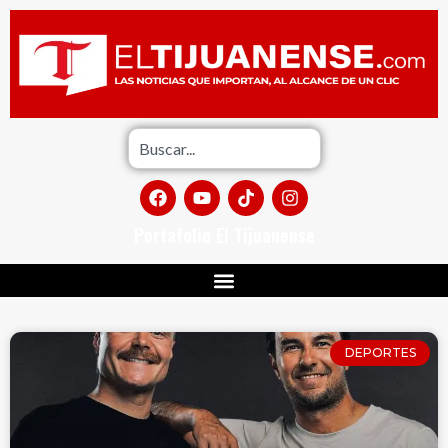
Portafolio El Tijuanense
DEPORTES