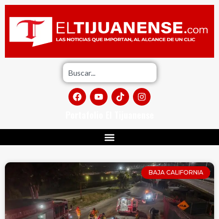
Portafolio El Tijuanense
BAJA CALIFORNIA