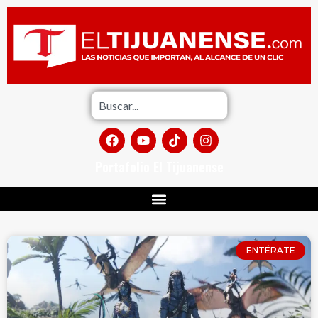
Portafolio El Tijuanense
ENTÉRATE