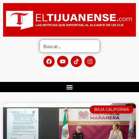
Portafolio El Tijuanense
BAJA CALIFORNIA