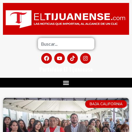
Portafolio El Tijuanense
BAJA CALIFORNIA