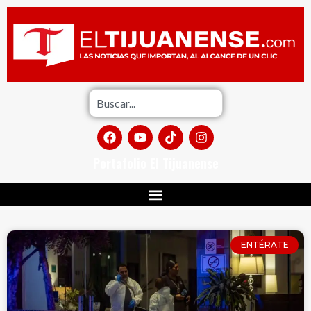
Portafolio El Tijuanense
ENTÉRATE