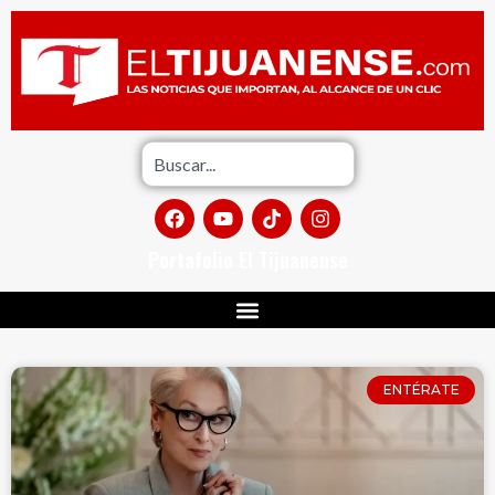
Portafolio El Tijuanense
ENTÉRATE