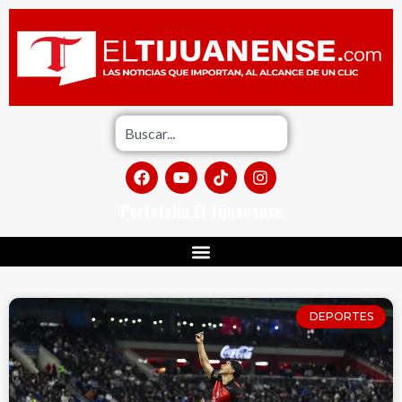
Portafolio El Tijuanense
DEPORTES